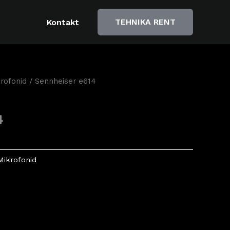
TEHNIKA RENT
Kontakt
rofonid
/ Sennheiser e614
4
Mikrofonid