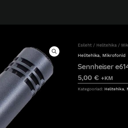
Esileht
/
Helitehika
/
Mik
Helitehika
,
Mikrofonid
Sennheiser e61
5,00
€
+KM
Kategooriad:
Helitehika
,