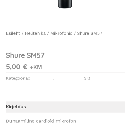
Esileht
/
Helitehika
/
Mikrofonid
/ Shure SM57
Helitehika
,
Mikrofonid
Shure SM57
5,00
€
+KM
Kategooriad:
Helitehika
,
Mikrofonid
Silt:
Shure
Kirjeldus
Dünaamiline cardioid mikrofon