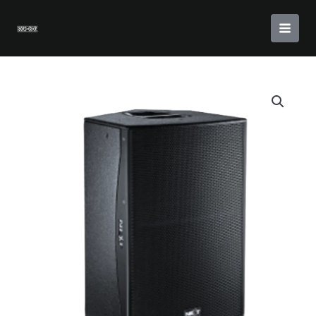
Skip
to
MAI
content
MEN