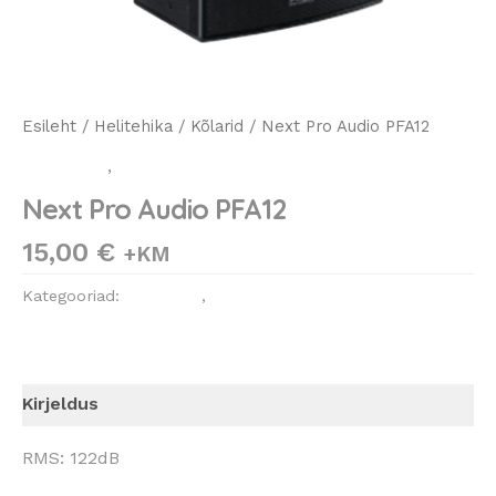
Esileht
/
Helitehika
/
Kõlarid
/ Next Pro Audio PFA12
Helitehika
,
Kõlarid
Next Pro Audio PFA12
15,00
€
+KM
Kategooriad:
Helitehika
,
Kõlarid
Kirjeldus
RMS: 122dB