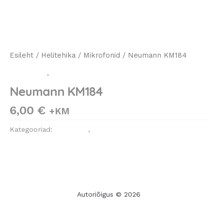
Esileht
/
Helitehika
/
Mikrofonid
/ Neumann KM184
Helitehika
,
Mikrofonid
Neumann KM184
6,00
€
+KM
Kategooriad:
Helitehika
,
Mikrofonid
Autoriõigus © 2026