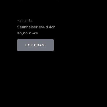
Helitehika
Sennheiser ew-d 4ch
80,00
€
+KM
LOE EDASI