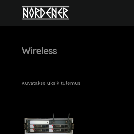
Skip
to
content
Wireless
Kuvatakse üksik tulemus