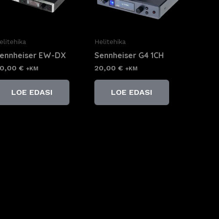
elitehika
Helitehika
ennheiser EW-DX
Sennheiser G4 1CH
0,00
€
20,00
€
+KM
+KM
LOE EDASI
LOE EDASI