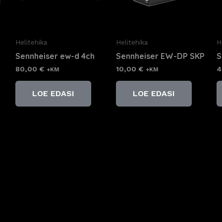
Helitehika
Helitehika
H
Sennheiser ew-d 4ch
Sennheiser EW-DP SKP
S
80,00
€
10,00
€
4
+KM
+KM
LOE EDASI
LOE EDASI