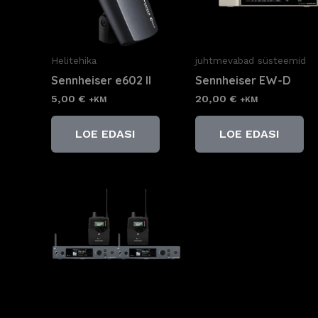
Helitehika
juhtmevabad süsteemid
Sennheiser e602 II
Sennheiser EW-D
5,00
€
20,00
€
+KM
+KM
LOE EDASI
LOE EDASI