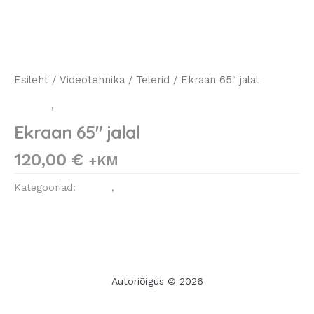
Esileht
/
Videotehnika
/
Telerid
/ Ekraan 65″ jalal
Telerid
,
Videotehnika
Ekraan 65″ jalal
120,00
€
+KM
Kategooriad:
Telerid
,
Videotehnika
Autoriõigus © 2026