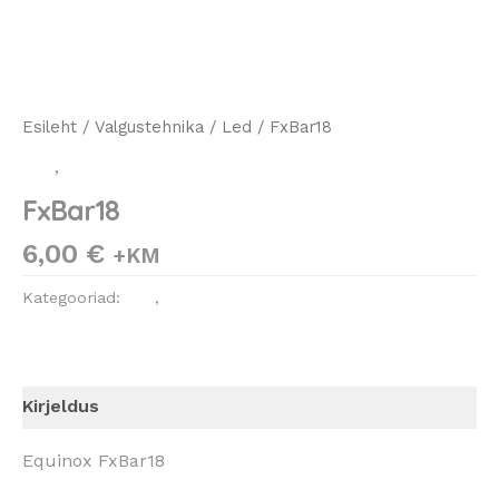
Esileht
/
Valgustehnika
/
Led
/ FxBar18
Led
,
Valgustehnika
FxBar18
6,00
€
+KM
Kategooriad:
Led
,
Valgustehnika
Kirjeldus
Equinox FxBar18