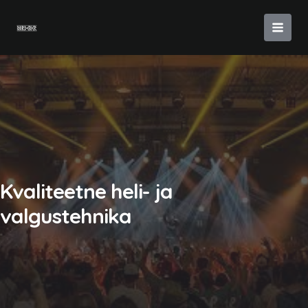
Skip
to
MAI
content
MEN
Kvaliteetne heli- ja
valgustehnika