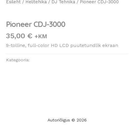
Esileht
/
Helitehika
/
DJ Tehnika
/ Pioneer CDJ-3000
DJ Tehnika
Pioneer CDJ-3000
35,00
€
+KM
9-tolline, full-color HD LCD puutetundlik ekraan
Kategooria:
DJ Tehnika
Autoriõigus © 2026