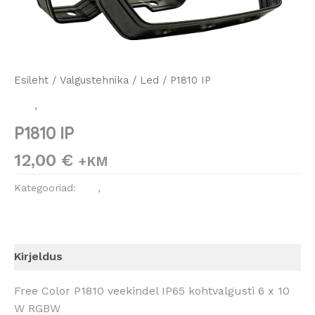
Esileht
/
Valgustehnika
/
Led
/ P1810 IP
Led
,
Valgustehnika
P1810 IP
12,00
€
+KM
Kategooriad:
Led
,
Valgustehnika
Kirjeldus
Free Color P1810 veekindel IP65 kohtvalgusti 6 x 10
W RGBW